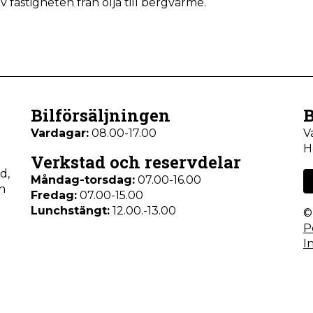
 fastigheten från olja till bergvärme.
Bilförsäljningen
B
Vardagar:
08.00-17.00
V
H
Verkstad och reservdelar
d,
Måndag-torsdag:
07.00-16.00
n
Fredag:
07.00-15.00
Lunchstängt:
12.00.-13.00
P
I