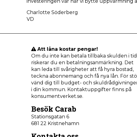
investeringen var när vi bytte uppvärmning av
Charlotte Söderberg
VD
Att låna kostar pengar!
Om du inte kan betala tillbaka skulden i tid
riskerar du en betalningsanmärkning. Det
kan leda till svårigheter att få hyra bostad,
teckna abonnemang och få nya lån. För stö
vänd dig till budget- och skuldrådgivninge
i din kommun. Kontaktuppgifter finns på
konsumentverket.se.
Besök Carab
Stationsgatan 6
681 22 Kristnehamn
Kontakta oss